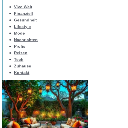
Vivo Welt
Finanziell
Gesundheit
Lifestyle
Mode
Nachrichten
Profis
Reisen
Tech
Zuhause
Kontakt