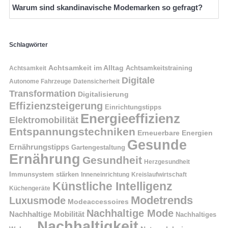
Warum sind skandinavische Modemarken so gefragt?
Schlagwörter
Achtsamkeit im Alltag
Achtsamkeitstraining
Achtsamkeit
Digitale
Autonome Fahrzeuge
Datensicherheit
Transformation
Digitalisierung
Effizienzsteigerung
Einrichtungstipps
Energieeffizienz
Elektromobilität
Entspannungstechniken
Erneuerbare Energien
Gesunde
Ernährungstipps
Gartengestaltung
Ernährung
Gesundheit
Herzgesundheit
Immunsystem stärken
Kreislaufwirtschaft
Inneneinrichtung
Künstliche Intelligenz
Küchengeräte
Modetrends
Luxusmode
Modeaccessoires
Nachhaltige Mode
Nachhaltige Mobilität
Nachhaltiges
Nachhaltigkeit