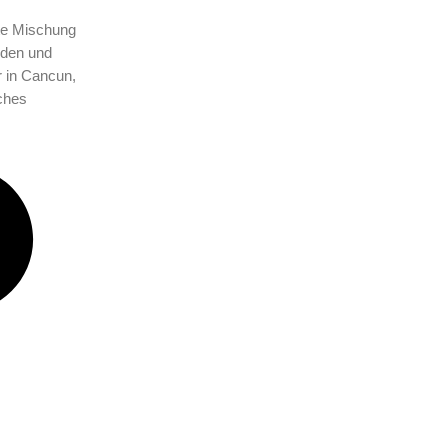
te Mischung
nden und
r in Cancun,
ches