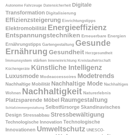
Digitale
Autonome Fahrzeuge
Datensicherheit
Transformation
Digitalisierung
Effizienzsteigerung
Einrichtungstipps
Energieeffizienz
Elektromobilität
Entspannungstechniken
Erneuerbare Energien
Gesunde
Ernährungstipps
Gartengestaltung
Ernährung
Gesundheit
Herzgesundheit
Immunsystem stärken
Kreislaufwirtschaft
Inneneinrichtung
Künstliche Intelligenz
Küchengeräte
Modetrends
Luxusmode
Modeaccessoires
Nachhaltige Mode
Nachhaltige Mobilität
Nachhaltiges
Nachhaltigkeit
Naturerlebnis
Wohnen
Raumgestaltung
Platzsparende Möbel
Selbstfürsorge
Skandinavisches
Schlafzimmergestaltung
Stressbewältigung
Design
Stressabbau
Technologische Innovation
Technologische
Umweltschutz
Innovationen
UNESCO-