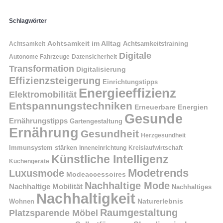
Schlagwörter
Achtsamkeit im Alltag
Achtsamkeitstraining
Achtsamkeit
Digitale
Autonome Fahrzeuge
Datensicherheit
Transformation
Digitalisierung
Effizienzsteigerung
Einrichtungstipps
Energieeffizienz
Elektromobilität
Entspannungstechniken
Erneuerbare Energien
Gesunde
Ernährungstipps
Gartengestaltung
Ernährung
Gesundheit
Herzgesundheit
Immunsystem stärken
Kreislaufwirtschaft
Inneneinrichtung
Künstliche Intelligenz
Küchengeräte
Modetrends
Luxusmode
Modeaccessoires
Nachhaltige Mode
Nachhaltige Mobilität
Nachhaltiges
Nachhaltigkeit
Naturerlebnis
Wohnen
Raumgestaltung
Platzsparende Möbel