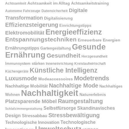
Achtsamkeit im Alltag
Achtsamkeitstraining
Achtsamkeit
Digitale
Autonome Fahrzeuge
Datensicherheit
Transformation
Digitalisierung
Effizienzsteigerung
Einrichtungstipps
Energieeffizienz
Elektromobilität
Entspannungstechniken
Erneuerbare Energien
Gesunde
Ernährungstipps
Gartengestaltung
Ernährung
Gesundheit
Herzgesundheit
Immunsystem stärken
Kreislaufwirtschaft
Inneneinrichtung
Künstliche Intelligenz
Küchengeräte
Modetrends
Luxusmode
Modeaccessoires
Nachhaltige Mode
Nachhaltige Mobilität
Nachhaltiges
Nachhaltigkeit
Naturerlebnis
Wohnen
Raumgestaltung
Platzsparende Möbel
Selbstfürsorge
Skandinavisches
Schlafzimmergestaltung
Stressbewältigung
Design
Stressabbau
Technologische Innovation
Technologische
Umweltschutz