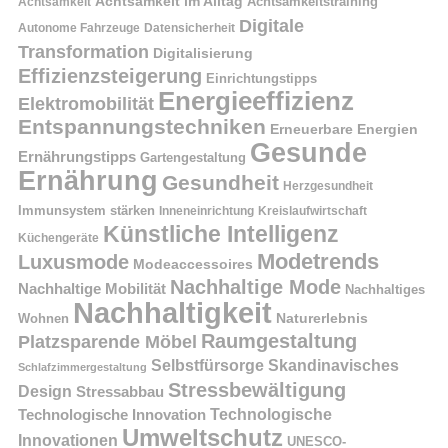
Achtsamkeit im Alltag
Achtsamkeitstraining
Achtsamkeit
Digitale
Autonome Fahrzeuge
Datensicherheit
Transformation
Digitalisierung
Effizienzsteigerung
Einrichtungstipps
Energieeffizienz
Elektromobilität
Entspannungstechniken
Erneuerbare Energien
Gesunde
Ernährungstipps
Gartengestaltung
Ernährung
Gesundheit
Herzgesundheit
Immunsystem stärken
Kreislaufwirtschaft
Inneneinrichtung
Künstliche Intelligenz
Küchengeräte
Modetrends
Luxusmode
Modeaccessoires
Nachhaltige Mode
Nachhaltige Mobilität
Nachhaltiges
Nachhaltigkeit
Naturerlebnis
Wohnen
Raumgestaltung
Platzsparende Möbel
Selbstfürsorge
Skandinavisches
Schlafzimmergestaltung
Stressbewältigung
Design
Stressabbau
Technologische Innovation
Technologische
Umweltschutz
Innovationen
UNESCO-