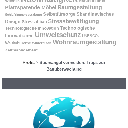
Naturerlebnis
Wohnen
Raumgestaltung
Platzsparende Möbel
Selbstfürsorge
Skandinavisches
Schlafzimmergestaltung
Stressbewältigung
Design
Stressabbau
Technologische Innovation
Technologische
Umweltschutz
Innovationen
UNESCO-
Wohnraumgestaltung
Weltkulturerbe
Wintermode
Zeitmanagement
Profis
>
Baumängel vermeiden: Tipps zur
Bauüberwachung