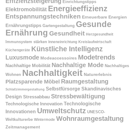
Effizienzsteigerung
Einrichtungstipps
Energieeffizienz
Elektromobilität
Entspannungstechniken
Erneuerbare Energien
Gesunde
Ernährungstipps
Gartengestaltung
Ernährung
Gesundheit
Herzgesundheit
Immunsystem stärken
Kreislaufwirtschaft
Inneneinrichtung
Künstliche Intelligenz
Küchengeräte
Modetrends
Luxusmode
Modeaccessoires
Nachhaltige Mode
Nachhaltige Mobilität
Nachhaltiges
Nachhaltigkeit
Naturerlebnis
Wohnen
Raumgestaltung
Platzsparende Möbel
Selbstfürsorge
Skandinavisches
Schlafzimmergestaltung
Stressbewältigung
Design
Stressabbau
Technologische Innovation
Technologische
Umweltschutz
Innovationen
UNESCO-
Wohnraumgestaltung
Weltkulturerbe
Wintermode
Zeitmanagement