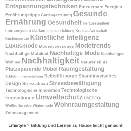
Entspannungstechniken
Erneuerbare Energien
Gesunde
Ernährungstipps
Gartengestaltung
Ernährung
Gesundheit
Herzgesundheit
Immunsystem stärken
Kreislaufwirtschaft
Inneneinrichtung
Künstliche Intelligenz
Küchengeräte
Modetrends
Luxusmode
Modeaccessoires
Nachhaltige Mode
Nachhaltige Mobilität
Nachhaltiges
Nachhaltigkeit
Naturerlebnis
Wohnen
Raumgestaltung
Platzsparende Möbel
Selbstfürsorge
Skandinavisches
Schlafzimmergestaltung
Stressbewältigung
Design
Stressabbau
Technologische Innovation
Technologische
Umweltschutz
Innovationen
UNESCO-
Wohnraumgestaltung
Weltkulturerbe
Wintermode
Zeitmanagement
Lifestyle
>
Bildung und Lernen zu Hause leicht gemacht