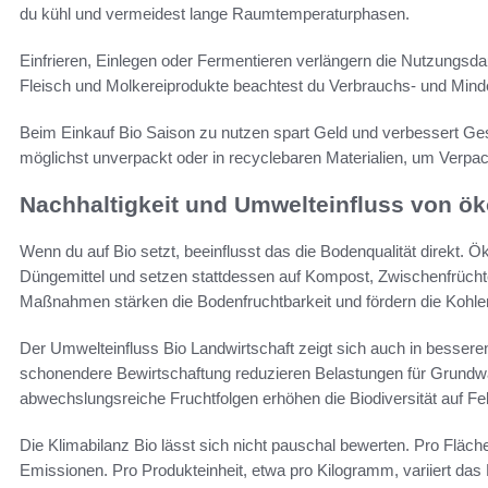
du kühl und vermeidest lange Raumtemperaturphasen.
Einfrieren, Einlegen oder Fermentieren verlängern die Nutzungsdau
Fleisch und Molkereiprodukte beachtest du Verbrauchs- und Minde
Beim Einkauf Bio Saison zu nutzen spart Geld und verbessert Ge
möglichst unverpackt oder in recyclebaren Materialien, um Verpa
Nachhaltigkeit und Umwelteinfluss von ö
Wenn du auf Bio setzt, beeinflusst das die Bodenqualität direkt. Ö
Düngemittel und setzen stattdessen auf Kompost, Zwischenfrücht
Maßnahmen stärken die Bodenfruchtbarkeit und fördern die Kohle
Der Umwelteinfluss Bio Landwirtschaft zeigt sich auch in besser
schonendere Bewirtschaftung reduzieren Belastungen für Grundw
abwechslungsreiche Fruchtfolgen erhöhen die Biodiversität auf Fel
Die Klimabilanz Bio lässt sich nicht pauschal bewerten. Pro Fläch
Emissionen. Pro Produkteinheit, etwa pro Kilogramm, variiert das