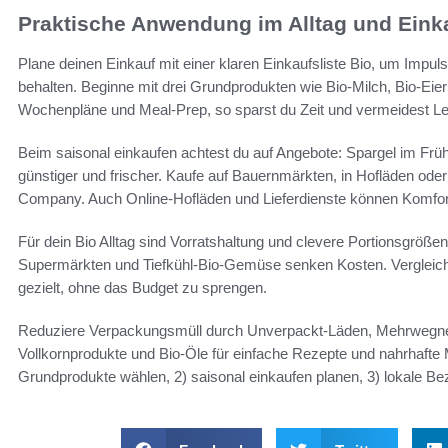
Praktische Anwendung im Alltag und Eink
Plane deinen Einkauf mit einer klaren Einkaufsliste Bio, um Impu
behalten. Beginne mit drei Grundprodukten wie Bio-Milch, Bio-Eier
Wochenpläne und Meal-Prep, so sparst du Zeit und vermeidest Leb
Beim saisonal einkaufen achtest du auf Angebote: Spargel im Fr
günstiger und frischer. Kaufe auf Bauernmärkten, in Hofläden oder
Company. Auch Online-Hofläden und Lieferdienste können Komfort
Für dein Bio Alltag sind Vorratshaltung und clevere Portionsgrö
Supermärkten und Tiefkühl-Bio-Gemüse senken Kosten. Vergleiche
gezielt, ohne das Budget zu sprengen.
Reduziere Verpackungsmüll durch Unverpackt-Läden, Mehrwegnet
Vollkornprodukte und Bio-Öle für einfache Rezepte und nahrhafte M
Grundprodukte wählen, 2) saisonal einkaufen planen, 3) lokale Be