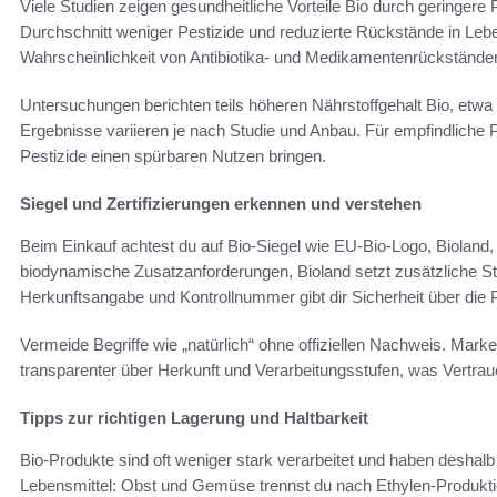
Viele Studien zeigen gesundheitliche Vorteile Bio durch geringere
Durchschnitt weniger Pestizide und reduzierte Rückstände in Leben
Wahrscheinlichkeit von Antibiotika- und Medikamentenrückständen
Untersuchungen berichten teils höheren Nährstoffgehalt Bio, etw
Ergebnisse variieren je nach Studie und Anbau. Für empfindlich
Pestizide einen spürbaren Nutzen bringen.
Siegel und Zertifizierungen erkennen und verstehen
Beim Einkauf achtest du auf Bio-Siegel wie EU-Bio-Logo, Bioland
biodynamische Zusatzanforderungen, Bioland setzt zusätzliche St
Herkunftsangabe und Kontrollnummer gibt dir Sicherheit über die 
Vermeide Begriffe wie „natürlich“ ohne offiziellen Nachweis. Ma
transparenter über Herkunft und Verarbeitungsstufen, was Vertraue
Tipps zur richtigen Lagerung und Haltbarkeit
Bio-Produkte sind oft weniger stark verarbeitet und haben deshalb
Lebensmittel: Obst und Gemüse trennst du nach Ethylen-Produktio