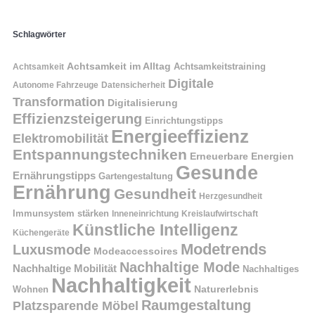
Schlagwörter
Achtsamkeit im Alltag
Achtsamkeitstraining
Achtsamkeit
Digitale
Autonome Fahrzeuge
Datensicherheit
Transformation
Digitalisierung
Effizienzsteigerung
Einrichtungstipps
Energieeffizienz
Elektromobilität
Entspannungstechniken
Erneuerbare Energien
Gesunde
Ernährungstipps
Gartengestaltung
Ernährung
Gesundheit
Herzgesundheit
Immunsystem stärken
Kreislaufwirtschaft
Inneneinrichtung
Künstliche Intelligenz
Küchengeräte
Modetrends
Luxusmode
Modeaccessoires
Nachhaltige Mode
Nachhaltige Mobilität
Nachhaltiges
Nachhaltigkeit
Naturerlebnis
Wohnen
Raumgestaltung
Platzsparende Möbel