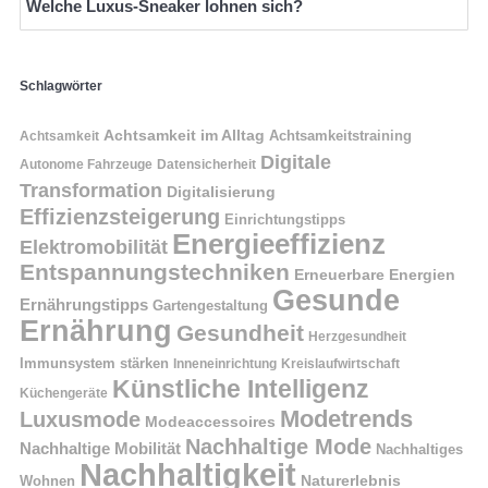
Welche Luxus-Sneaker lohnen sich?
Schlagwörter
Achtsamkeit im Alltag
Achtsamkeitstraining
Achtsamkeit
Digitale
Autonome Fahrzeuge
Datensicherheit
Transformation
Digitalisierung
Effizienzsteigerung
Einrichtungstipps
Energieeffizienz
Elektromobilität
Entspannungstechniken
Erneuerbare Energien
Gesunde
Ernährungstipps
Gartengestaltung
Ernährung
Gesundheit
Herzgesundheit
Immunsystem stärken
Kreislaufwirtschaft
Inneneinrichtung
Künstliche Intelligenz
Küchengeräte
Modetrends
Luxusmode
Modeaccessoires
Nachhaltige Mode
Nachhaltige Mobilität
Nachhaltiges
Nachhaltigkeit
Naturerlebnis
Wohnen