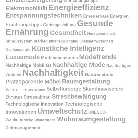
Einrichtungstipps
Energieeffizienz
Elektromobilität
Entspannungstechniken
Erneuerbare Energien
Gesunde
Ernährungstipps
Gartengestaltung
Ernährung
Gesundheit
Herzgesundheit
Immunsystem stärken
Kreislaufwirtschaft
Inneneinrichtung
Künstliche Intelligenz
Küchengeräte
Modetrends
Luxusmode
Modeaccessoires
Nachhaltige Mode
Nachhaltige Mobilität
Nachhaltiges
Nachhaltigkeit
Naturerlebnis
Wohnen
Raumgestaltung
Platzsparende Möbel
Selbstfürsorge
Skandinavisches
Schlafzimmergestaltung
Stressbewältigung
Design
Stressabbau
Technologische Innovation
Technologische
Umweltschutz
Innovationen
UNESCO-
Wohnraumgestaltung
Weltkulturerbe
Wintermode
Zeitmanagement