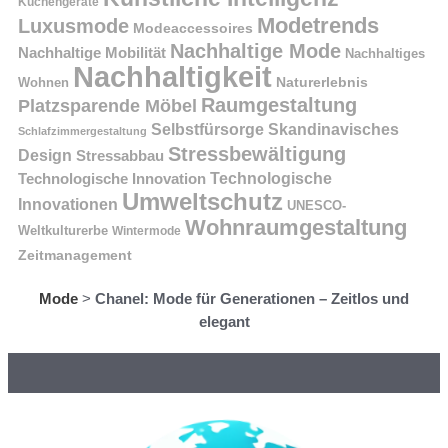
Küchengeräte
Modetrends
Luxusmode
Modeaccessoires
Nachhaltige Mode
Nachhaltige Mobilität
Nachhaltiges
Nachhaltigkeit
Naturerlebnis
Wohnen
Raumgestaltung
Platzsparende Möbel
Selbstfürsorge
Skandinavisches
Schlafzimmergestaltung
Stressbewältigung
Design
Stressabbau
Technologische Innovation
Technologische
Umweltschutz
Innovationen
UNESCO-
Wohnraumgestaltung
Weltkulturerbe
Wintermode
Zeitmanagement
Mode
>
Chanel: Mode für Generationen – Zeitlos und
elegant