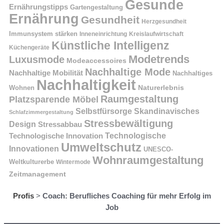
Gesunde
Ernährungstipps
Gartengestaltung
Ernährung
Gesundheit
Herzgesundheit
Immunsystem stärken
Kreislaufwirtschaft
Inneneinrichtung
Künstliche Intelligenz
Küchengeräte
Modetrends
Luxusmode
Modeaccessoires
Nachhaltige Mode
Nachhaltige Mobilität
Nachhaltiges
Nachhaltigkeit
Naturerlebnis
Wohnen
Raumgestaltung
Platzsparende Möbel
Selbstfürsorge
Skandinavisches
Schlafzimmergestaltung
Stressbewältigung
Design
Stressabbau
Technologische Innovation
Technologische
Umweltschutz
Innovationen
UNESCO-
Wohnraumgestaltung
Weltkulturerbe
Wintermode
Zeitmanagement
Profis
>
Coach: Berufliches Coaching für mehr Erfolg im
Job