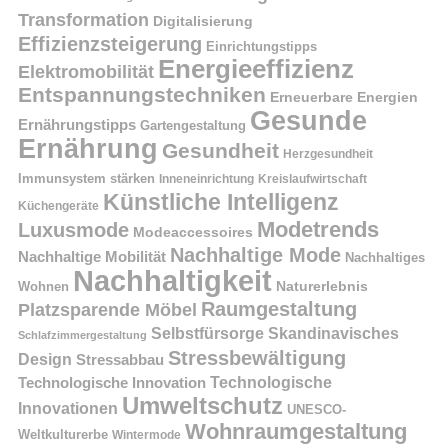
Transformation
Digitalisierung
Effizienzsteigerung
Einrichtungstipps
Energieeffizienz
Elektromobilität
Entspannungstechniken
Erneuerbare Energien
Gesunde
Ernährungstipps
Gartengestaltung
Ernährung
Gesundheit
Herzgesundheit
Immunsystem stärken
Kreislaufwirtschaft
Inneneinrichtung
Künstliche Intelligenz
Küchengeräte
Modetrends
Luxusmode
Modeaccessoires
Nachhaltige Mode
Nachhaltige Mobilität
Nachhaltiges
Nachhaltigkeit
Naturerlebnis
Wohnen
Raumgestaltung
Platzsparende Möbel
Selbstfürsorge
Skandinavisches
Schlafzimmergestaltung
Stressbewältigung
Design
Stressabbau
Technologische Innovation
Technologische
Umweltschutz
Innovationen
UNESCO-
Wohnraumgestaltung
Weltkulturerbe
Wintermode