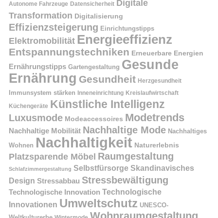
Digitale
Autonome Fahrzeuge
Datensicherheit
Transformation
Digitalisierung
Effizienzsteigerung
Einrichtungstipps
Energieeffizienz
Elektromobilität
Entspannungstechniken
Erneuerbare Energien
Gesunde
Ernährungstipps
Gartengestaltung
Ernährung
Gesundheit
Herzgesundheit
Immunsystem stärken
Kreislaufwirtschaft
Inneneinrichtung
Künstliche Intelligenz
Küchengeräte
Modetrends
Luxusmode
Modeaccessoires
Nachhaltige Mode
Nachhaltige Mobilität
Nachhaltiges
Nachhaltigkeit
Naturerlebnis
Wohnen
Raumgestaltung
Platzsparende Möbel
Selbstfürsorge
Skandinavisches
Schlafzimmergestaltung
Stressbewältigung
Design
Stressabbau
Technologische Innovation
Technologische
Umweltschutz
Innovationen
UNESCO-
Wohnraumgestaltung
Weltkulturerbe
Wintermode