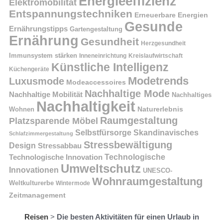
Energieeffizienz
Elektromobilität
Entspannungstechniken
Erneuerbare Energien
Gesunde
Ernährungstipps
Gartengestaltung
Ernährung
Gesundheit
Herzgesundheit
Immunsystem stärken
Kreislaufwirtschaft
Inneneinrichtung
Künstliche Intelligenz
Küchengeräte
Modetrends
Luxusmode
Modeaccessoires
Nachhaltige Mode
Nachhaltige Mobilität
Nachhaltiges
Nachhaltigkeit
Naturerlebnis
Wohnen
Raumgestaltung
Platzsparende Möbel
Selbstfürsorge
Skandinavisches
Schlafzimmergestaltung
Stressbewältigung
Design
Stressabbau
Technologische Innovation
Technologische
Umweltschutz
Innovationen
UNESCO-
Wohnraumgestaltung
Weltkulturerbe
Wintermode
Zeitmanagement
Reisen
>
Die besten Aktivitäten für einen Urlaub in