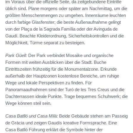
im Voraus über die offizielle Seite, da zeitgebundene Eintritte
üblich sind. Plane morgens oder später am Nachmittag, um die
größten Menschenmengen zu umgehen. Innenräume leuchten
durch farbige Glasfenster; die beste Außenaufnahme gelingt
von der Plaça de la Sagrada Família oder der Avinguda de
Gaudí. Beachte Kleiderordnung, Sicherheitskontrollen und die
Möglichkeit, Türme separat zu besteigen.
Park Güell:
Der Park verbindet Mosaike und organische
Formen mit weiten Ausblicken über die Stadt. Buche
Eintrittszeiten frühzeitig für die Monumentalzone. Erkunde
außerhalb der Hauptzonen kostenlose Bereiche, um ruhige
Wege und lokale Perspektiven zu finden. Für
Panoramaaufnahmen sind der Turó de les Tres Creus und die
Dachterrassen ideale Punkte. Trage bequemes Schuhwerk; die
Wege können steil sein.
Casa Batlló und Casa Milà:
Beide Gebäude stehen am Passeig
de Gràcia und zeigen Gaudís kreative Formsprache. Eine
Casa Batlló Führung erklärt die Symbole hinter der