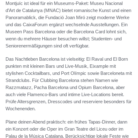
Montjuïc ist ideal für ein Museums-Paket: Museu Nacional
d’Art de Catalunya (MNAC) bietet romanische Kunst und einen
Panoramablick, die Fundació Joan Miró zeigt moderne Werke
und das CaixaForum ergänzt wechselnde Ausstellungen. Ein
Museen Pass Barcelona oder die Barcelona Card lohnt sich,
wenn du mehrere Häuser besuchen willst; Studenten- und
Seniorenermäßigungen sind oft verfügbar.
Das Nachtleben Barcelona ist vielseitig: El Raval und El Born
punkten mit kleinen Bars und Live-Musik, Eixample mit
stylishen Cocktailbars, und Port Olímpic sowie Barceloneta mit
Strandclubs. Für Clubbing Barcelona stehen Namen wie
Razzmatazz, Pacha Barcelona und Opium Barcelona, aber
auch viele Flamenco-Bars und intime Live-Locations bereit.
Prüfe Altersgrenzen, Dresscodes und reserviere besonders für
Wochenenden.
Plane deinen Abend praktisch: ein frühes Tapas-Dinner, dann
ein Konzert oder die Oper im Gran Teatre del Liceu oder im
Palau de la Música Catalana. Berücksichtige lokale Feste wie