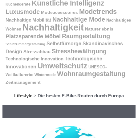
Künstliche Intelligenz
Küchengeräte
Modetrends
Luxusmode
Modeaccessoires
Nachhaltige Mode
Nachhaltige Mobilität
Nachhaltiges
Nachhaltigkeit
Naturerlebnis
Wohnen
Raumgestaltung
Platzsparende Möbel
Selbstfürsorge
Skandinavisches
Schlafzimmergestaltung
Stressbewältigung
Design
Stressabbau
Technologische Innovation
Technologische
Umweltschutz
Innovationen
UNESCO-
Wohnraumgestaltung
Weltkulturerbe
Wintermode
Zeitmanagement
Lifestyle
>
Die besten E-Bike-Routen durch Europa