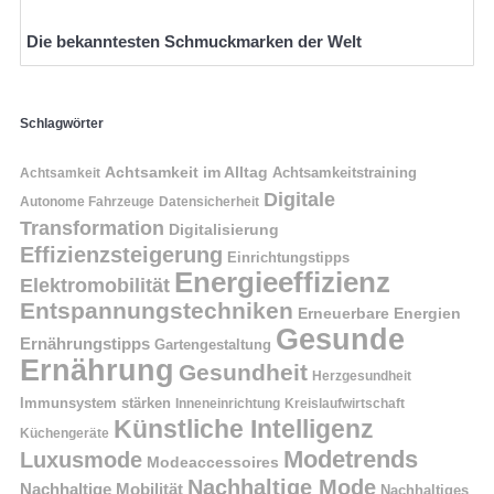
Die bekanntesten Schmuckmarken der Welt
Schlagwörter
Achtsamkeit im Alltag
Achtsamkeitstraining
Achtsamkeit
Digitale
Autonome Fahrzeuge
Datensicherheit
Transformation
Digitalisierung
Effizienzsteigerung
Einrichtungstipps
Energieeffizienz
Elektromobilität
Entspannungstechniken
Erneuerbare Energien
Gesunde
Ernährungstipps
Gartengestaltung
Ernährung
Gesundheit
Herzgesundheit
Immunsystem stärken
Kreislaufwirtschaft
Inneneinrichtung
Künstliche Intelligenz
Küchengeräte
Modetrends
Luxusmode
Modeaccessoires
Nachhaltige Mode
Nachhaltige Mobilität
Nachhaltiges