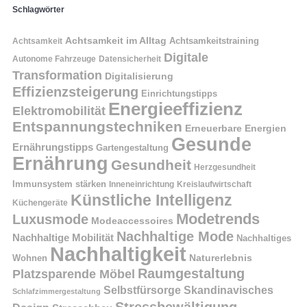
Schlagwörter
Achtsamkeit im Alltag
Achtsamkeitstraining
Achtsamkeit
Digitale
Autonome Fahrzeuge
Datensicherheit
Transformation
Digitalisierung
Effizienzsteigerung
Einrichtungstipps
Energieeffizienz
Elektromobilität
Entspannungstechniken
Erneuerbare Energien
Gesunde
Ernährungstipps
Gartengestaltung
Ernährung
Gesundheit
Herzgesundheit
Immunsystem stärken
Kreislaufwirtschaft
Inneneinrichtung
Künstliche Intelligenz
Küchengeräte
Modetrends
Luxusmode
Modeaccessoires
Nachhaltige Mode
Nachhaltige Mobilität
Nachhaltiges
Nachhaltigkeit
Naturerlebnis
Wohnen
Raumgestaltung
Platzsparende Möbel
Selbstfürsorge
Skandinavisches
Schlafzimmergestaltung
Stressbewältigung