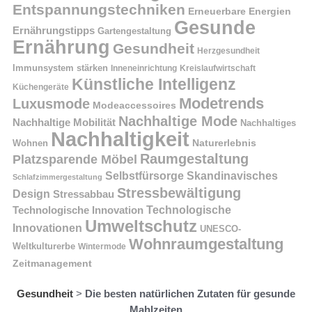
Entspannungstechniken
Erneuerbare Energien
Gesunde
Ernährungstipps
Gartengestaltung
Ernährung
Gesundheit
Herzgesundheit
Immunsystem stärken
Kreislaufwirtschaft
Inneneinrichtung
Künstliche Intelligenz
Küchengeräte
Modetrends
Luxusmode
Modeaccessoires
Nachhaltige Mode
Nachhaltige Mobilität
Nachhaltiges
Nachhaltigkeit
Naturerlebnis
Wohnen
Raumgestaltung
Platzsparende Möbel
Selbstfürsorge
Skandinavisches
Schlafzimmergestaltung
Stressbewältigung
Design
Stressabbau
Technologische Innovation
Technologische
Umweltschutz
Innovationen
UNESCO-
Wohnraumgestaltung
Weltkulturerbe
Wintermode
Zeitmanagement
Gesundheit
>
Die besten natürlichen Zutaten für gesunde
Mahlzeiten