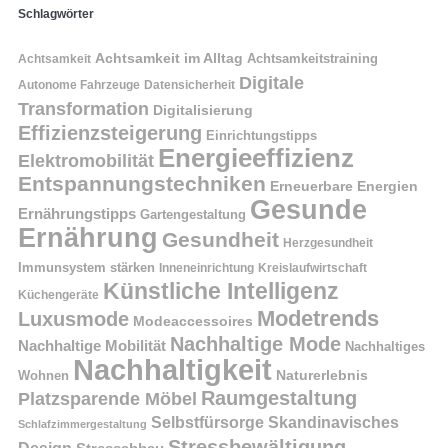
Schlagwörter
Achtsamkeit im Alltag
Achtsamkeitstraining
Achtsamkeit
Digitale
Autonome Fahrzeuge
Datensicherheit
Transformation
Digitalisierung
Effizienzsteigerung
Einrichtungstipps
Energieeffizienz
Elektromobilität
Entspannungstechniken
Erneuerbare Energien
Gesunde
Ernährungstipps
Gartengestaltung
Ernährung
Gesundheit
Herzgesundheit
Immunsystem stärken
Kreislaufwirtschaft
Inneneinrichtung
Künstliche Intelligenz
Küchengeräte
Modetrends
Luxusmode
Modeaccessoires
Nachhaltige Mode
Nachhaltige Mobilität
Nachhaltiges
Nachhaltigkeit
Naturerlebnis
Wohnen
Raumgestaltung
Platzsparende Möbel
Selbstfürsorge
Skandinavisches
Schlafzimmergestaltung
Stressbewältigung