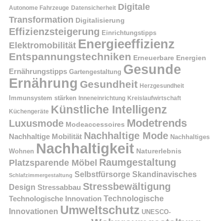
Digitale
Autonome Fahrzeuge
Datensicherheit
Transformation
Digitalisierung
Effizienzsteigerung
Einrichtungstipps
Energieeffizienz
Elektromobilität
Entspannungstechniken
Erneuerbare Energien
Gesunde
Ernährungstipps
Gartengestaltung
Ernährung
Gesundheit
Herzgesundheit
Immunsystem stärken
Kreislaufwirtschaft
Inneneinrichtung
Künstliche Intelligenz
Küchengeräte
Modetrends
Luxusmode
Modeaccessoires
Nachhaltige Mode
Nachhaltige Mobilität
Nachhaltiges
Nachhaltigkeit
Naturerlebnis
Wohnen
Raumgestaltung
Platzsparende Möbel
Selbstfürsorge
Skandinavisches
Schlafzimmergestaltung
Stressbewältigung
Design
Stressabbau
Technologische Innovation
Technologische
Umweltschutz
Innovationen
UNESCO-