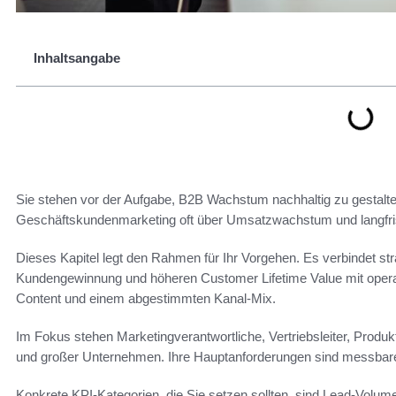
Inhaltsangabe
Sie stehen vor der Aufgabe, B2B Wachstum nachhaltig zu gestalten
Geschäftskundenmarketing oft über Umsatzwachstum und langfri
Dieses Kapitel legt den Rahmen für Ihr Vorgehen. Es verbindet st
Kundengewinnung und höheren Customer Lifetime Value mit ope
Content und einem abgestimmten Kanal-Mix.
Im Fokus stehen Marketingverantwortliche, Vertriebsleiter, Produ
und großer Unternehmen. Ihre Hauptanforderungen sind messbarer
Konkrete KPI-Kategorien, die Sie setzen sollten, sind Lead-Volu