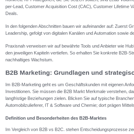
per-Lead, Customer Acquisition Cost (CAC), Customer Lifetime Va
Deals.
In den folgenden Abschnitten bauen wir aufeinander auf: Zuerst G
Leadership, gefolgt von digitalen Kanälen und Automation sowie d
Praxisnah verweisen wir auf bewährte Tools und Anbieter wie HubS
den jeweiligen Kapiteln vertiefen. So erhalten Sie konkrete B2B-S
nachhaltiges Wachstum.
B2B Marketing: Grundlagen und strategis
Im B2B-Marketing geht es um Geschäftskunden mit eigenen Anfor
Investitionen. Sie müssen die B2B Markt Merkmale verstehen, d
langfristige Beziehungen zielen. Blicken Sie auf typische Branch
Automobilzulieferer, IT & Software und Chemie; dort prägen Mitt
Definition und Besonderheiten des B2B-Marktes
Im Vergleich von B2B vs B2C. stehen Entscheidungsprozesse zent