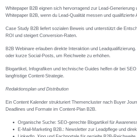
Whitepaper B2B eignen sich hervorragend zur Lead-Generierung un
Whitepaper B2B, wenn du Lead-Qualität messen und qualifizierte 
Case Study B2B liefert sozialen Beweis und unterstützt die Ents
ROI und steigert Conversion-Raten.
B2B Webinare erlauben direkte Interaktion und Leadqualifizierung
oder kurze Social-Posts, um Reichweite zu erhöhen.
Blogartikel, Infografiken und technische Guides helfen dir bei SEO
langfristige Content-Strategie.
Redaktionsplan und Distribution
Ein Content Kalender strukturiert Themencluster nach Buyer Jour
Deadlines und Formate im Content-Plan B2B.
Organische Suche: SEO-gerechte Blogartikel für Awarenes
E-Mail-Marketing B2B.: Newsletter zur Leadpflege und direkt
LinkedIn, Xing und Fachportale für gezielte B2B-Reichweite.