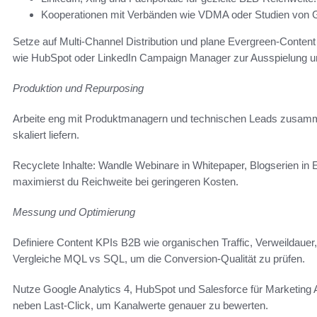
Kooperationen mit Verbänden wie VDMA oder Studien von Gar
Setze auf Multi-Channel Distribution und plane Evergreen-Conte
wie HubSpot oder LinkedIn Campaign Manager zur Ausspielung u
Produktion und Repurposing
Arbeite eng mit Produktmanagern und technischen Leads zusamm
skaliert liefern.
Recyclete Inhalte: Wandle Webinare in Whitepaper, Blogserien in
maximierst du Reichweite bei geringeren Kosten.
Messung und Optimierung
Definiere Content KPIs B2B wie organischen Traffic, Verweildau
Vergleiche MQL vs SQL, um die Conversion-Qualität zu prüfen.
Nutze Google Analytics 4, HubSpot und Salesforce für Marketing At
neben Last-Click, um Kanalwerte genauer zu bewerten.