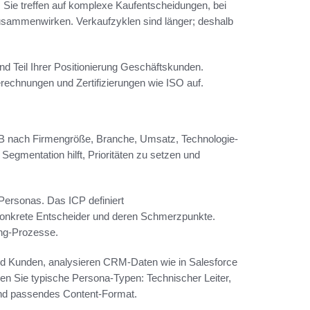
ie treffen auf komplexe Kaufentscheidungen, bei
usammenwirken. Verkaufzyklen sind länger; deshalb
d Teil Ihrer Positionierung Geschäftskunden.
echnungen und Zertifizierungen wie ISO auf.
B2B nach Firmengröße, Branche, Umsatz, Technologie-
gmentation hilft, Prioritäten zu setzen und
 Personas. Das ICP definiert
konkrete Entscheider und deren Schmerzpunkte.
ng-Prozesse.
und Kunden, analysieren CRM-Daten wie in Salesforce
ieren Sie typische Persona-Typen: Technischer Leiter,
und passendes Content-Format.