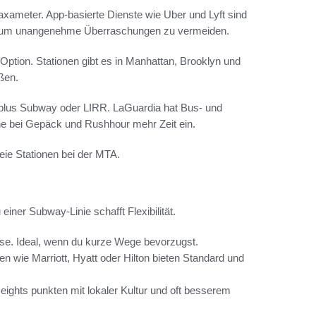
axameter. App-basierte Dienste wie Uber und Lyft sind
ab, um unangenehme Überraschungen zu vermeiden.
 Option. Stationen gibt es in Manhattan, Brooklyn und
ßen.
n plus Subway oder LIRR. LaGuardia hat Bus- und
ne bei Gepäck und Rushhour mehr Zeit ein.
freie Stationen bei der MTA.
iner Subway-Linie schafft Flexibilität.
eise. Ideal, wenn du kurze Wege bevorzugst.
n wie Marriott, Hyatt oder Hilton bieten Standard und
ights punkten mit lokaler Kultur und oft besserem