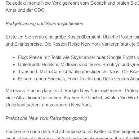
Reisedokumente New York getrennt vom Gepäck und prüfen Sie 
Amts und der CDC.
Budgetplanung und Sparmöglichkeiten
Erstellen Sie vorab eine grobe Kostenübersicht. Übliche Posten si
und Eintrittspreise. Die Kosten Reise New York variieren stark je S
Flug: Preise mit Tools wie Skyscanner oder Google Flights 
Unterkunft: Hotels in Midtown sind teurer. Brooklyn und Que
Transport: MetroCard ist häufig günstiger als Taxis. Citi Bik
Essen: Lunch-Specials, Food Trucks und Delis senken Aus
Mit etwas Planung lässt sich Budget New York optimieren. Prüfe
viele Attraktionen besuchen. Buchen Sie flexibel, wählen Sie Wo
Unterkunftsarten, um zu sparen New York.
Praktische New York Reisetipps günstig
Packen Sie nach dem Schichtenprinzip. Im Koffer sollten beque
nicht fehlen. Achten Sie auf Auslandseinsatzgebühren Ihrer Kredit