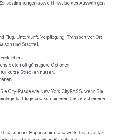
Zollbestimmungen sowie Hinweise des Auswärtigen
nd Flug, Unterkunft, Verpflegung, Transport vor Ort
aison und Stadtteil.
vergleichen.
ens bieten oft günstigere Optionen.
e für kurze Strecken nutzen.
gaben.
n Sie City-Pässe wie New York CityPASS, wenn Sie
chentage für Flüge und kombinieren Sie verschiedene
me Laufschuhe, Regenschirm und wetterfeste Jacke
karte und führen Sie etwas Bargeld mit.