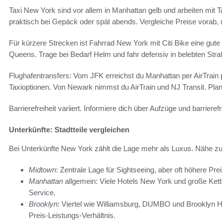
Taxi New York sind vor allem in Manhattan gelb und arbeiten mit T
praktisch bei Gepäck oder spät abends. Vergleiche Preise vor
Für kürzere Strecken ist Fahrrad New York mit Citi Bike eine gute
Queens. Trage bei Bedarf Helm und fahr defensiv in belebten Stra
Flughafentransfers: Vom JFK erreichst du Manhattan per AirTrai
Taxioptionen. Von Newark nimmst du AirTrain und NJ Transit. Pla
Barrierefreiheit variiert. Informiere dich über Aufzüge und barriere
Unterkünfte: Stadtteile vergleichen
Bei Unterkünfte New York zählt die Lage mehr als Luxus. Nähe zu e
Midtown
: Zentrale Lage für Sightseeing, aber oft höhere Pr
Manhattan
allgemein: Viele Hotels New York und große Kette
Service.
Brooklyn
: Viertel wie Williamsburg, DUMBO und Brooklyn He
Preis-Leistungs-Verhältnis.