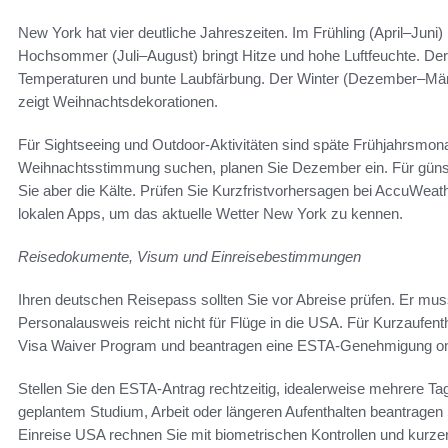
New York hat vier deutliche Jahreszeiten. Im Frühling (April–Juni)
Hochsommer (Juli–August) bringt Hitze und hohe Luftfeuchte. D
Temperaturen und bunte Laubfärbung. Der Winter (Dezember–März)
zeigt Weihnachtsdekorationen.
Für Sightseeing und Outdoor-Aktivitäten sind späte Frühjahrsmon
Weihnachtsstimmung suchen, planen Sie Dezember ein. Für günst
Sie aber die Kälte. Prüfen Sie Kurzfristvorhersagen bei AccuWea
lokalen Apps, um das aktuelle Wetter New York zu kennen.
Reisedokumente, Visum und Einreisebestimmungen
Ihren deutschen Reisepass sollten Sie vor Abreise prüfen. Er muss
Personalausweis reicht nicht für Flüge in die USA. Für Kurzaufen
Visa Waiver Program und beantragen eine ESTA-Genehmigung on
Stellen Sie den ESTA-Antrag rechtzeitig, idealerweise mehrere Ta
geplantem Studium, Arbeit oder längeren Aufenthalten beantragen
Einreise USA rechnen Sie mit biometrischen Kontrollen und kurze