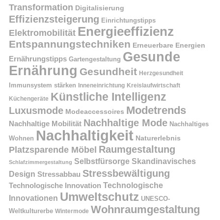
Transformation
Digitalisierung
Effizienzsteigerung
Einrichtungstipps
Energieeffizienz
Elektromobilität
Entspannungstechniken
Erneuerbare Energien
Gesunde
Ernährungstipps
Gartengestaltung
Ernährung
Gesundheit
Herzgesundheit
Immunsystem stärken
Kreislaufwirtschaft
Inneneinrichtung
Künstliche Intelligenz
Küchengeräte
Modetrends
Luxusmode
Modeaccessoires
Nachhaltige Mode
Nachhaltige Mobilität
Nachhaltiges
Nachhaltigkeit
Naturerlebnis
Wohnen
Raumgestaltung
Platzsparende Möbel
Selbstfürsorge
Skandinavisches
Schlafzimmergestaltung
Stressbewältigung
Design
Stressabbau
Technologische Innovation
Technologische
Umweltschutz
Innovationen
UNESCO-
Wohnraumgestaltung
Weltkulturerbe
Wintermode