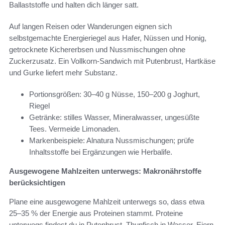
Ballaststoffe und halten dich länger satt.
Auf langen Reisen oder Wanderungen eignen sich
selbstgemachte Energieriegel aus Hafer, Nüssen und Honig,
getrocknete Kichererbsen und Nussmischungen ohne
Zuckerzusatz. Ein Vollkorn-Sandwich mit Putenbrust, Hartkäse
und Gurke liefert mehr Substanz.
Portionsgrößen: 30–40 g Nüsse, 150–200 g Joghurt,
Riegel
Getränke: stilles Wasser, Mineralwasser, ungesüßte
Tees. Vermeide Limonaden.
Markenbeispiele: Alnatura Nussmischungen; prüfe
Inhaltsstoffe bei Ergänzungen wie Herbalife.
Ausgewogene Mahlzeiten unterwegs: Makronährstoffe
berücksichtigen
Plane eine ausgewogene Mahlzeit unterwegs so, dass etwa
25–35 % der Energie aus Proteinen stammt. Proteine
unterwegs findest du in Putenbrust, Thunfisch in Wasser, Eiern,