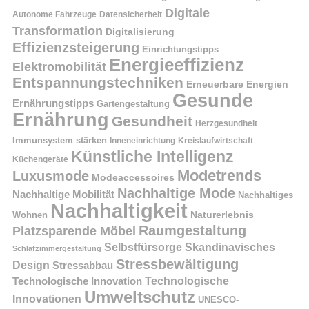
Digitale
Autonome Fahrzeuge
Datensicherheit
Transformation
Digitalisierung
Effizienzsteigerung
Einrichtungstipps
Energieeffizienz
Elektromobilität
Entspannungstechniken
Erneuerbare Energien
Gesunde
Ernährungstipps
Gartengestaltung
Ernährung
Gesundheit
Herzgesundheit
Immunsystem stärken
Kreislaufwirtschaft
Inneneinrichtung
Künstliche Intelligenz
Küchengeräte
Modetrends
Luxusmode
Modeaccessoires
Nachhaltige Mode
Nachhaltige Mobilität
Nachhaltiges
Nachhaltigkeit
Naturerlebnis
Wohnen
Raumgestaltung
Platzsparende Möbel
Selbstfürsorge
Skandinavisches
Schlafzimmergestaltung
Stressbewältigung
Design
Stressabbau
Technologische Innovation
Technologische
Umweltschutz
Innovationen
UNESCO-