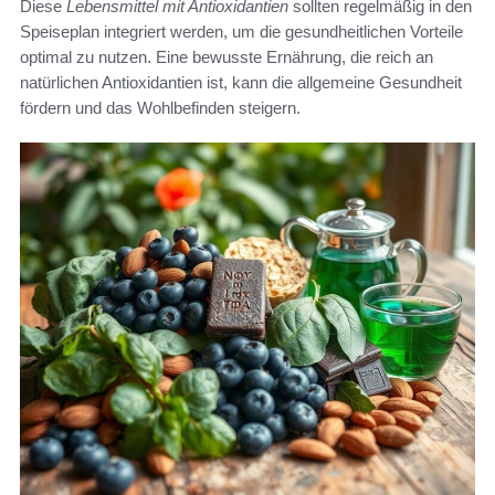
Diese
Lebensmittel mit Antioxidantien
sollten regelmäßig in den
Speiseplan integriert werden, um die gesundheitlichen Vorteile
optimal zu nutzen. Eine bewusste Ernährung, die reich an
natürlichen Antioxidantien ist, kann die allgemeine Gesundheit
fördern und das Wohlbefinden steigern.