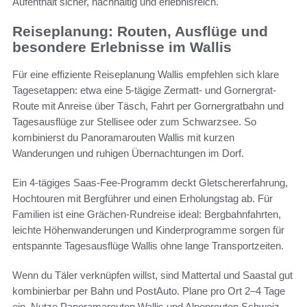
Aufenthalt sicher, nachhaltig und erlebnisreich.
Reiseplanung: Routen, Ausflüge und
besondere Erlebnisse im Wallis
Für eine effiziente Reiseplanung Wallis empfehlen sich klare
Tagesetappen: etwa eine 5-tägige Zermatt- und Gornergrat-
Route mit Anreise über Täsch, Fahrt per Gornergratbahn und
Tagesausflüge zur Stellisee oder zum Schwarzsee. So
kombinierst du Panoramarouten Wallis mit kurzen
Wanderungen und ruhigen Übernachtungen im Dorf.
Ein 4-tägiges Saas-Fee-Programm deckt Gletschererfahrung,
Hochtouren mit Bergführer und einen Erholungstag ab. Für
Familien ist eine Grächen-Rundreise ideal: Bergbahnfahrten,
leichte Höhenwanderungen und Kinderprogramme sorgen für
entspannte Tagesausflüge Wallis ohne lange Transportzeiten.
Wenn du Täler verknüpfen willst, sind Mattertal und Saastal gut
kombinierbar per Bahn und PostAuto. Plane pro Ort 2–4 Tage
ein. Nutze Panoramarouten Wallis und Alpenrouten Schweiz