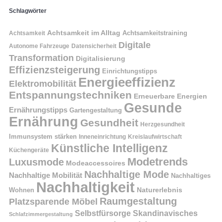
Schlagwörter
Achtsamkeit im Alltag
Achtsamkeitstraining
Achtsamkeit
Digitale
Autonome Fahrzeuge
Datensicherheit
Transformation
Digitalisierung
Effizienzsteigerung
Einrichtungstipps
Energieeffizienz
Elektromobilität
Entspannungstechniken
Erneuerbare Energien
Gesunde
Ernährungstipps
Gartengestaltung
Ernährung
Gesundheit
Herzgesundheit
Immunsystem stärken
Kreislaufwirtschaft
Inneneinrichtung
Künstliche Intelligenz
Küchengeräte
Modetrends
Luxusmode
Modeaccessoires
Nachhaltige Mode
Nachhaltige Mobilität
Nachhaltiges
Nachhaltigkeit
Naturerlebnis
Wohnen
Raumgestaltung
Platzsparende Möbel
Selbstfürsorge
Skandinavisches
Schlafzimmergestaltung