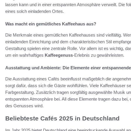
lassen kann und in einer entspannten Atmosphäre verweilt. Die fo
eines solch einladenden Ortes.
Was macht ein gemütliches Kaffeehaus aus?
Die Merkmale eines gemütlichen Kaffeehauses sind vielfältig. Wenn
einladenden Einrichtung und dem charakteristischen Stil empfan
Gestaltung spielen eine zentrale Rolle. Vor allem ist es wichtig, 
um ein wahrhaftiges
Kaffeegenuss
-Erlebnis zu gewährleisten.
Ausstattung und Ambiente: Die Elemente einer entspannend
Die Ausstattung eines Cafés beeinflusst maßgeblich die angeneh
sorgt dafür, dass sich die Gäste wohlfühlen. Viele Kaffeehäuser s
Farbgestaltung. Zusätzlich tragen sorgfältig ausgewählte Musik u
entspannten Atmosphäre bei. All diese Elemente tragen dazu bei,
des Genusses wird.
Beliebteste Cafés 2025 in Deutschland
Im Jahr 2025 bietet Deutschland eine beeindruckende Auswahl an C