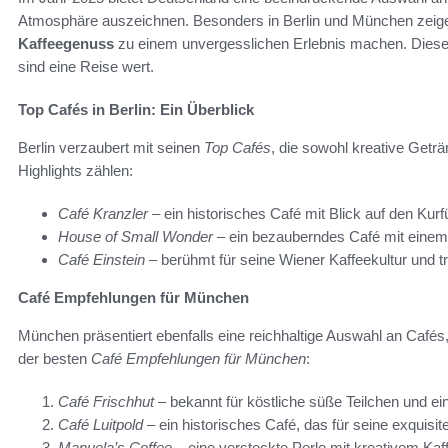
Atmosphäre auszeichnen. Besonders in Berlin und München zeigen s
Kaffeegenuss
zu einem unvergesslichen Erlebnis machen. Diese
sind eine Reise wert.
Top Cafés in Berlin: Ein Überblick
Berlin verzaubert mit seinen
Top Cafés
, die sowohl kreative Getr
Highlights zählen:
Café Kranzler
– ein historisches Café mit Blick auf den Ku
House of Small Wonder
– ein bezauberndes Café mit einem
Café Einstein
– berühmt für seine Wiener Kaffeekultur und tr
Café Empfehlungen für München
München präsentiert ebenfalls eine reichhaltige Auswahl an Café
der besten
Café Empfehlungen für München
:
Café Frischhut
– bekannt für köstliche süße Teilchen und ein
Café Luitpold
– ein historisches Café, das für seine exquisi
Manuela’s Coffee
– eine versteckte Perle mit kreativem Ka