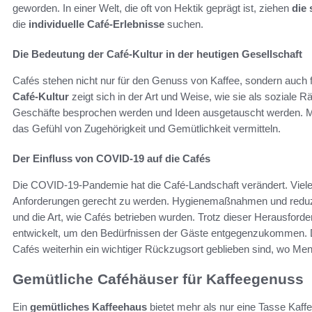
geworden. In einer Welt, die oft von Hektik geprägt ist, ziehen
die
die
individuelle Café-Erlebnisse
suchen.
Die Bedeutung der Café-Kultur in der heutigen Gesellschaft
Cafés stehen nicht nur für den Genuss von Kaffee, sondern auch
Café-Kultur
zeigt sich in der Art und Weise, wie sie als soziale R
Geschäfte besprochen werden und Ideen ausgetauscht werden. Me
das Gefühl von Zugehörigkeit und Gemütlichkeit vermitteln.
Der Einfluss von COVID-19 auf die Cafés
Die COVID-19-Pandemie hat die Café-Landschaft verändert. Viel
Anforderungen gerecht zu werden. Hygienemaßnahmen und reduzie
und die Art, wie Cafés betrieben wurden. Trotz dieser Herausford
entwickelt, um den Bedürfnissen der Gäste entgegenzukommen. 
Cafés weiterhin ein wichtiger Rückzugsort geblieben sind, wo Me
Gemütliche Caféhäuser für Kaffeegenuss
Ein
gemütliches Kaffeehaus
bietet mehr als nur eine Tasse Kaff