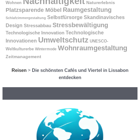
Nachhaltigkeit
Naturerlebnis
Wohnen
Raumgestaltung
Platzsparende Möbel
Selbstfürsorge
Skandinavisches
Schlafzimmergestaltung
Stressbewältigung
Design
Stressabbau
Technologische Innovation
Technologische
Umweltschutz
Innovationen
UNESCO-
Wohnraumgestaltung
Weltkulturerbe
Wintermode
Zeitmanagement
Reisen
>
Die schönsten Cafés und Viertel in Lissabon
entdecken