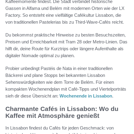
Kaffeemomente findest. Die Stadt verbindet historische
Gassen in Alfama und Belém mit modernen Orten wie der LX
Factory. So entsteht eine vielfältige Cafékultur Lissabon, die
von traditionellen Pastelerias bis zu Third-Wave-Cafés reicht.
Du bekommst praktische Hinweise zu besten Besuchszeiten,
Preisen und Erreichbarkeit mit Tram 28 oder Metro-Linien. Das
hilft dir, deine Route für Kurztrips oder längere Aufenthalte als
digitaler Nomade optimal zu planen.
Probier unbedingt Pastéis de Nata in einer traditionellen
Bäckerei und plane Stopps bei bekannten Lissabon
Sehenswürdigkeiten wie dem Torre de Belém. Für einen
kompakten Wochenendplan mit Café-Tipps und Viertelporträts
sieh dir diese Übersicht an:
Wochenende in Lissabon
.
Charmante Cafés in Lissabon: Wo du
Kaffee mit Atmosphäre genießt
In Lissabon findest du Cafés für jeden Geschmack: von