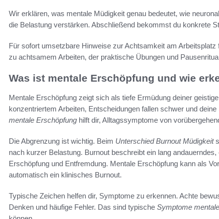
Wir erklären, was mentale Müdigkeit genau bedeutet, wie neurona
die Belastung verstärken. Abschließend bekommst du konkrete St
Für sofort umsetzbare Hinweise zur Achtsamkeit am Arbeitsplatz 
zu achtsamem Arbeiten, der praktische Übungen und Pausenrituale
Was ist mentale Erschöpfung und wie erke
Mentale Erschöpfung zeigt sich als tiefe Ermüdung deiner geisti
konzentriertem Arbeiten, Entscheidungen fallen schwer und deine Se
mentale Erschöpfung
hilft dir, Alltagssymptome von vorübergehe
Die Abgrenzung ist wichtig. Beim
Unterschied Burnout Müdigkeit
s
nach kurzer Belastung. Burnout beschreibt ein lang andauerndes,
Erschöpfung und Entfremdung. Mentale Erschöpfung kann als Vorstu
automatisch ein klinisches Burnout.
Typische Zeichen helfen dir, Symptome zu erkennen. Achte bewu
Denken und häufige Fehler. Das sind typische
Symptome mentale
können.