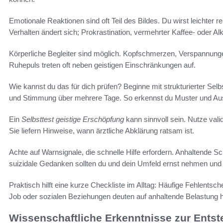
Emotionale Reaktionen sind oft Teil des Bildes. Du wirst leichter re
Verhalten ändert sich; Prokrastination, vermehrter Kaffee- oder A
Körperliche Begleiter sind möglich. Kopfschmerzen, Verspannun
Ruhepuls treten oft neben geistigen Einschränkungen auf.
Wie kannst du das für dich prüfen? Beginne mit strukturierter Sel
und Stimmung über mehrere Tage. So erkennst du Muster und Aus
Ein
Selbsttest geistige Erschöpfung
kann sinnvoll sein. Nutze val
Sie liefern Hinweise, wann ärztliche Abklärung ratsam ist.
Achte auf Warnsignale, die schnelle Hilfe erfordern. Anhaltende S
suizidale Gedanken sollten du und dein Umfeld ernst nehmen und 
Praktisch hilft eine kurze Checkliste im Alltag: Häufige Fehlentsc
Job oder sozialen Beziehungen deuten auf anhaltende Belastung h
Wissenschaftliche Erkenntnisse zur Ents