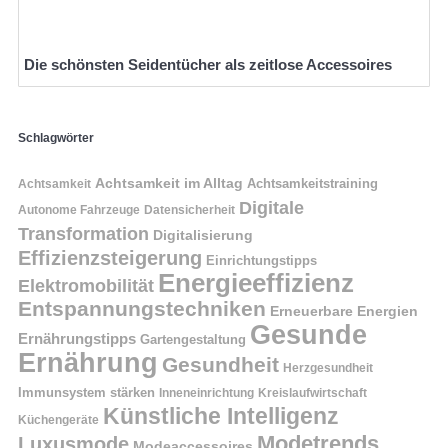
Die schönsten Seidentücher als zeitlose Accessoires
Schlagwörter
Achtsamkeit im Alltag
Achtsamkeitstraining
Achtsamkeit
Digitale
Autonome Fahrzeuge
Datensicherheit
Transformation
Digitalisierung
Effizienzsteigerung
Einrichtungstipps
Energieeffizienz
Elektromobilität
Entspannungstechniken
Erneuerbare Energien
Gesunde
Ernährungstipps
Gartengestaltung
Ernährung
Gesundheit
Herzgesundheit
Immunsystem stärken
Kreislaufwirtschaft
Inneneinrichtung
Künstliche Intelligenz
Küchengeräte
Modetrends
Luxusmode
Modeaccessoires