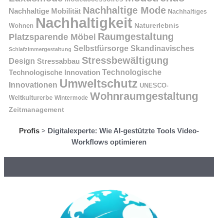
Nachhaltige Mode
Nachhaltige Mobilität
Nachhaltiges
Nachhaltigkeit
Naturerlebnis
Wohnen
Raumgestaltung
Platzsparende Möbel
Selbstfürsorge
Skandinavisches
Schlafzimmergestaltung
Stressbewältigung
Design
Stressabbau
Technologische Innovation
Technologische
Umweltschutz
Innovationen
UNESCO-
Wohnraumgestaltung
Weltkulturerbe
Wintermode
Zeitmanagement
Profis
>
Digitalexperte: Wie AI-gestützte Tools Video-
Workflows optimieren