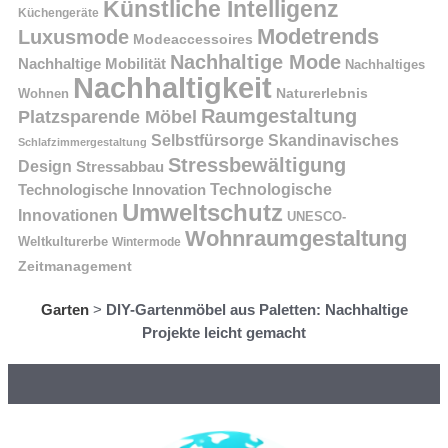
Künstliche Intelligenz
Küchengeräte
Modetrends
Luxusmode
Modeaccessoires
Nachhaltige Mode
Nachhaltige Mobilität
Nachhaltiges
Nachhaltigkeit
Naturerlebnis
Wohnen
Raumgestaltung
Platzsparende Möbel
Selbstfürsorge
Skandinavisches
Schlafzimmergestaltung
Stressbewältigung
Design
Stressabbau
Technologische Innovation
Technologische
Umweltschutz
Innovationen
UNESCO-
Wohnraumgestaltung
Weltkulturerbe
Wintermode
Zeitmanagement
Garten
>
DIY-Gartenmöbel aus Paletten: Nachhaltige
Projekte leicht gemacht