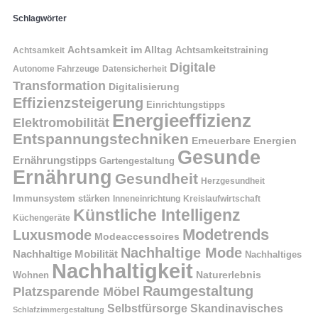
Schlagwörter
Achtsamkeit im Alltag
Achtsamkeitstraining
Achtsamkeit
Digitale
Autonome Fahrzeuge
Datensicherheit
Transformation
Digitalisierung
Effizienzsteigerung
Einrichtungstipps
Energieeffizienz
Elektromobilität
Entspannungstechniken
Erneuerbare Energien
Gesunde
Ernährungstipps
Gartengestaltung
Ernährung
Gesundheit
Herzgesundheit
Immunsystem stärken
Kreislaufwirtschaft
Inneneinrichtung
Künstliche Intelligenz
Küchengeräte
Modetrends
Luxusmode
Modeaccessoires
Nachhaltige Mode
Nachhaltige Mobilität
Nachhaltiges
Nachhaltigkeit
Naturerlebnis
Wohnen
Raumgestaltung
Platzsparende Möbel
Selbstfürsorge
Skandinavisches
Schlafzimmergestaltung