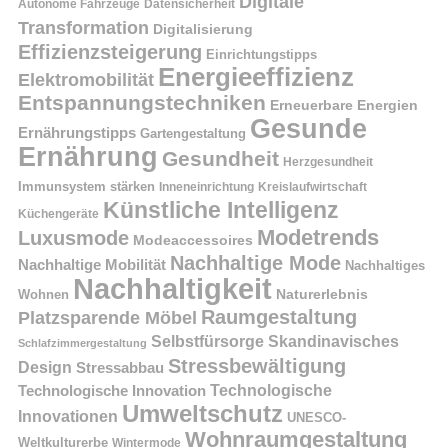
Digitale
Autonome Fahrzeuge
Datensicherheit
Transformation
Digitalisierung
Effizienzsteigerung
Einrichtungstipps
Energieeffizienz
Elektromobilität
Entspannungstechniken
Erneuerbare Energien
Gesunde
Ernährungstipps
Gartengestaltung
Ernährung
Gesundheit
Herzgesundheit
Immunsystem stärken
Kreislaufwirtschaft
Inneneinrichtung
Künstliche Intelligenz
Küchengeräte
Modetrends
Luxusmode
Modeaccessoires
Nachhaltige Mode
Nachhaltige Mobilität
Nachhaltiges
Nachhaltigkeit
Naturerlebnis
Wohnen
Raumgestaltung
Platzsparende Möbel
Selbstfürsorge
Skandinavisches
Schlafzimmergestaltung
Stressbewältigung
Design
Stressabbau
Technologische Innovation
Technologische
Umweltschutz
Innovationen
UNESCO-
Wohnraumgestaltung
Weltkulturerbe
Wintermode