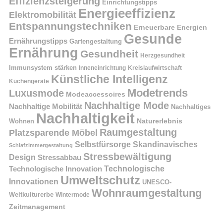
Effizienzsteigerung
Einrichtungstipps
Energieeffizienz
Elektromobilität
Entspannungstechniken
Erneuerbare Energien
Gesunde
Ernährungstipps
Gartengestaltung
Ernährung
Gesundheit
Herzgesundheit
Immunsystem stärken
Kreislaufwirtschaft
Inneneinrichtung
Künstliche Intelligenz
Küchengeräte
Modetrends
Luxusmode
Modeaccessoires
Nachhaltige Mode
Nachhaltige Mobilität
Nachhaltiges
Nachhaltigkeit
Naturerlebnis
Wohnen
Raumgestaltung
Platzsparende Möbel
Selbstfürsorge
Skandinavisches
Schlafzimmergestaltung
Stressbewältigung
Design
Stressabbau
Technologische Innovation
Technologische
Umweltschutz
Innovationen
UNESCO-
Wohnraumgestaltung
Weltkulturerbe
Wintermode
Zeitmanagement