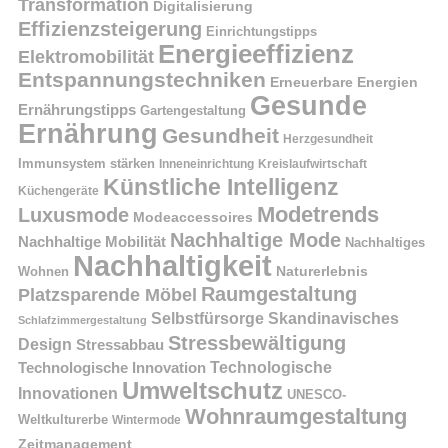
Transformation
Digitalisierung
Effizienzsteigerung
Einrichtungstipps
Energieeffizienz
Elektromobilität
Entspannungstechniken
Erneuerbare Energien
Gesunde
Ernährungstipps
Gartengestaltung
Ernährung
Gesundheit
Herzgesundheit
Immunsystem stärken
Kreislaufwirtschaft
Inneneinrichtung
Künstliche Intelligenz
Küchengeräte
Modetrends
Luxusmode
Modeaccessoires
Nachhaltige Mode
Nachhaltige Mobilität
Nachhaltiges
Nachhaltigkeit
Naturerlebnis
Wohnen
Raumgestaltung
Platzsparende Möbel
Selbstfürsorge
Skandinavisches
Schlafzimmergestaltung
Stressbewältigung
Design
Stressabbau
Technologische Innovation
Technologische
Umweltschutz
Innovationen
UNESCO-
Wohnraumgestaltung
Weltkulturerbe
Wintermode
Zeitmanagement