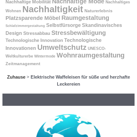
Nachhaltige Mode
Nachhaltige Mobilität
Nachhaltiges
Nachhaltigkeit
Naturerlebnis
Wohnen
Raumgestaltung
Platzsparende Möbel
Selbstfürsorge
Skandinavisches
Schlafzimmergestaltung
Stressbewältigung
Design
Stressabbau
Technologische Innovation
Technologische
Umweltschutz
Innovationen
UNESCO-
Wohnraumgestaltung
Weltkulturerbe
Wintermode
Zeitmanagement
Zuhause
>
Elektrische Waffeleisen für süße und herzhafte
Leckereien