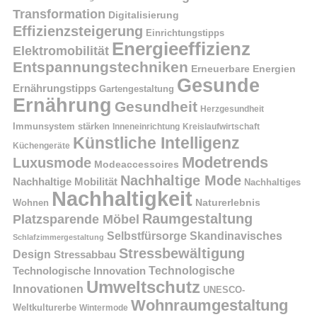
Transformation
Digitalisierung
Effizienzsteigerung
Einrichtungstipps
Energieeffizienz
Elektromobilität
Entspannungstechniken
Erneuerbare Energien
Gesunde
Ernährungstipps
Gartengestaltung
Ernährung
Gesundheit
Herzgesundheit
Immunsystem stärken
Kreislaufwirtschaft
Inneneinrichtung
Künstliche Intelligenz
Küchengeräte
Modetrends
Luxusmode
Modeaccessoires
Nachhaltige Mode
Nachhaltige Mobilität
Nachhaltiges
Nachhaltigkeit
Naturerlebnis
Wohnen
Raumgestaltung
Platzsparende Möbel
Selbstfürsorge
Skandinavisches
Schlafzimmergestaltung
Stressbewältigung
Design
Stressabbau
Technologische Innovation
Technologische
Umweltschutz
Innovationen
UNESCO-
Wohnraumgestaltung
Weltkulturerbe
Wintermode