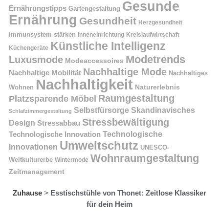
Gesunde
Ernährungstipps
Gartengestaltung
Ernährung
Gesundheit
Herzgesundheit
Immunsystem stärken
Kreislaufwirtschaft
Inneneinrichtung
Künstliche Intelligenz
Küchengeräte
Modetrends
Luxusmode
Modeaccessoires
Nachhaltige Mode
Nachhaltige Mobilität
Nachhaltiges
Nachhaltigkeit
Naturerlebnis
Wohnen
Raumgestaltung
Platzsparende Möbel
Selbstfürsorge
Skandinavisches
Schlafzimmergestaltung
Stressbewältigung
Design
Stressabbau
Technologische Innovation
Technologische
Umweltschutz
Innovationen
UNESCO-
Wohnraumgestaltung
Weltkulturerbe
Wintermode
Zeitmanagement
Zuhause
>
Esstischstühle von Thonet: Zeitlose Klassiker
für dein Heim