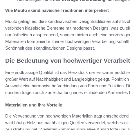
Wie Muuto skandinavische Traditionen interpretiert
Muuto gelingt es, die skandinavischen Designtraditionen auf stilvo
verbinden klassische Elemente mit modernen Designs, was zu einz
nur ästhetisch ansprechend, sondern bieten auch eine hervorragen
Materialien kombiniert mit einer hochwertigen Verarbeitung schaff
Schönheit des skandinavischen Designs passt.
Die Bedeutung von hochwertiger Verarbei
Eine erstklassige Qualität ist das Herzstück der Esszimmerstühle
großer Wert auf Nachhaltigkeit und Langlebigkeit gelegt. Ponktlich
Auswahl eine harmonische Verbindung von Form und Funktion. Dies
sondern tragen auch zur Schaffung eines einladenden Ambientes b
Materialien und ihre Vorteile
Die Verwendung von hochwertigen Materialien trägt entscheidend 
wird häufig Holz aus nachhaltigen Quellen verwendet, welches nich
Ausstrahlung hat. Weiterhin kommen innovative Kunststoffe und Tex