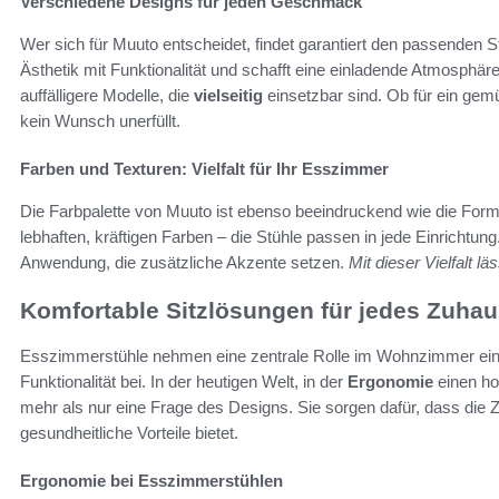
Verschiedene Designs für jeden Geschmack
Wer sich für Muuto entscheidet, findet garantiert den passenden 
Ästhetik mit Funktionalität und schafft eine einladende Atmosphär
auffälligere Modelle, die
vielseitig
einsetzbar sind. Ob für ein gemüt
kein Wunsch unerfüllt.
Farben und Texturen: Vielfalt für Ihr Esszimmer
Die Farbpalette von Muuto ist ebenso beeindruckend wie die Formen
lebhaften, kräftigen Farben – die Stühle passen in jede Einrich
Anwendung, die zusätzliche Akzente setzen.
Mit dieser Vielfalt l
Komfortable Sitzlösungen für jedes Zuha
Esszimmerstühle nehmen eine zentrale Rolle im Wohnzimmer ein 
Funktionalität bei. In der heutigen Welt, in der
Ergonomie
einen ho
mehr als nur eine Frage des Designs. Sie sorgen dafür, dass die 
gesundheitliche Vorteile bietet.
Ergonomie bei Esszimmerstühlen