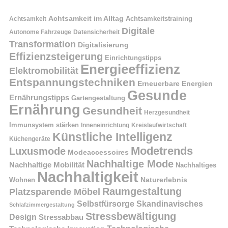
Achtsamkeit im Alltag
Achtsamkeitstraining
Achtsamkeit
Digitale
Autonome Fahrzeuge
Datensicherheit
Transformation
Digitalisierung
Effizienzsteigerung
Einrichtungstipps
Energieeffizienz
Elektromobilität
Entspannungstechniken
Erneuerbare Energien
Gesunde
Ernährungstipps
Gartengestaltung
Ernährung
Gesundheit
Herzgesundheit
Immunsystem stärken
Kreislaufwirtschaft
Inneneinrichtung
Künstliche Intelligenz
Küchengeräte
Modetrends
Luxusmode
Modeaccessoires
Nachhaltige Mode
Nachhaltige Mobilität
Nachhaltiges
Nachhaltigkeit
Naturerlebnis
Wohnen
Raumgestaltung
Platzsparende Möbel
Selbstfürsorge
Skandinavisches
Schlafzimmergestaltung
Stressbewältigung
Design
Stressabbau