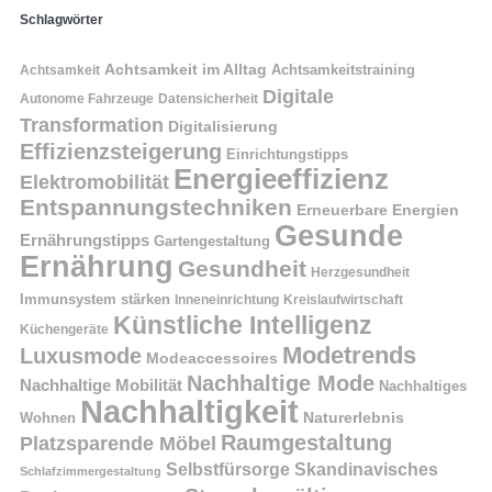
Schlagwörter
Achtsamkeit im Alltag
Achtsamkeitstraining
Achtsamkeit
Digitale
Autonome Fahrzeuge
Datensicherheit
Transformation
Digitalisierung
Effizienzsteigerung
Einrichtungstipps
Energieeffizienz
Elektromobilität
Entspannungstechniken
Erneuerbare Energien
Gesunde
Ernährungstipps
Gartengestaltung
Ernährung
Gesundheit
Herzgesundheit
Immunsystem stärken
Kreislaufwirtschaft
Inneneinrichtung
Künstliche Intelligenz
Küchengeräte
Modetrends
Luxusmode
Modeaccessoires
Nachhaltige Mode
Nachhaltige Mobilität
Nachhaltiges
Nachhaltigkeit
Naturerlebnis
Wohnen
Raumgestaltung
Platzsparende Möbel
Selbstfürsorge
Skandinavisches
Schlafzimmergestaltung