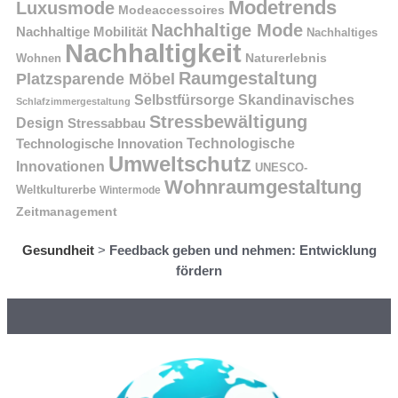
Modetrends
Luxusmode
Modeaccessoires
Nachhaltige Mode
Nachhaltige Mobilität
Nachhaltiges
Nachhaltigkeit
Naturerlebnis
Wohnen
Raumgestaltung
Platzsparende Möbel
Selbstfürsorge
Skandinavisches
Schlafzimmergestaltung
Stressbewältigung
Design
Stressabbau
Technologische Innovation
Technologische
Umweltschutz
Innovationen
UNESCO-
Wohnraumgestaltung
Weltkulturerbe
Wintermode
Zeitmanagement
Gesundheit
>
Feedback geben und nehmen: Entwicklung
fördern