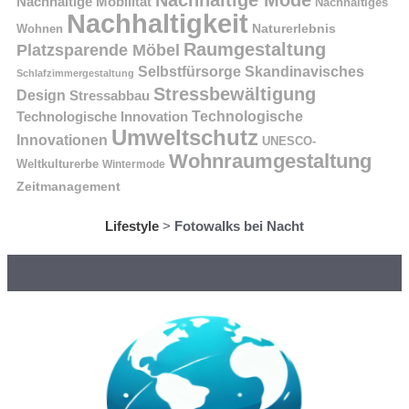
Nachhaltige Mobilität
Nachhaltiges
Nachhaltigkeit
Naturerlebnis
Wohnen
Raumgestaltung
Platzsparende Möbel
Selbstfürsorge
Skandinavisches
Schlafzimmergestaltung
Stressbewältigung
Design
Stressabbau
Technologische Innovation
Technologische
Umweltschutz
Innovationen
UNESCO-
Wohnraumgestaltung
Weltkulturerbe
Wintermode
Zeitmanagement
Lifestyle
>
Fotowalks bei Nacht