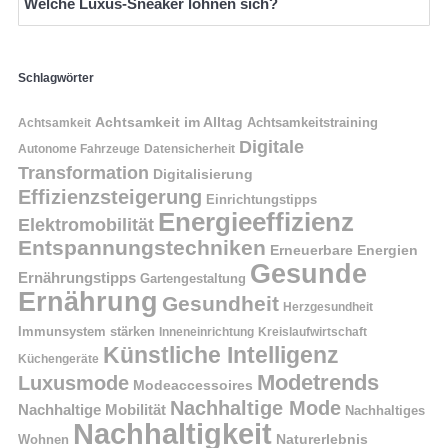
Welche Luxus-Sneaker lohnen sich?
Schlagwörter
Achtsamkeit im Alltag
Achtsamkeitstraining
Achtsamkeit
Digitale
Autonome Fahrzeuge
Datensicherheit
Transformation
Digitalisierung
Effizienzsteigerung
Einrichtungstipps
Energieeffizienz
Elektromobilität
Entspannungstechniken
Erneuerbare Energien
Gesunde
Ernährungstipps
Gartengestaltung
Ernährung
Gesundheit
Herzgesundheit
Immunsystem stärken
Kreislaufwirtschaft
Inneneinrichtung
Künstliche Intelligenz
Küchengeräte
Modetrends
Luxusmode
Modeaccessoires
Nachhaltige Mode
Nachhaltige Mobilität
Nachhaltiges
Nachhaltigkeit
Naturerlebnis
Wohnen