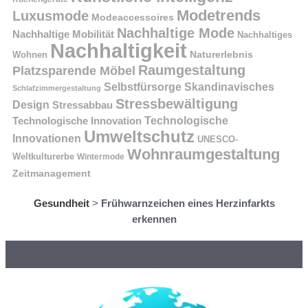
Modetrends
Luxusmode
Modeaccessoires
Nachhaltige Mode
Nachhaltige Mobilität
Nachhaltiges
Nachhaltigkeit
Naturerlebnis
Wohnen
Raumgestaltung
Platzsparende Möbel
Selbstfürsorge
Skandinavisches
Schlafzimmergestaltung
Stressbewältigung
Design
Stressabbau
Technologische Innovation
Technologische
Umweltschutz
Innovationen
UNESCO-
Wohnraumgestaltung
Weltkulturerbe
Wintermode
Zeitmanagement
Gesundheit
>
Frühwarnzeichen eines Herzinfarkts
erkennen