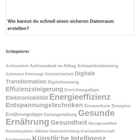
Wie kannst du schnell einen sicheren Datenraum
erstellen?
Schlagwörter
Achtsamkeit im Alltag
Achtsamkeitstraining
Achtsamkeit
Digitale
Autonome Fahrzeuge
Datensicherheit
Transformation
Digitalisierung
Effizienzsteigerung
Einrichtungstipps
Energieeffizienz
Elektromobilität
Entspannungstechniken
Erneuerbare Energien
Gesunde
Ernährungstipps
Gartengestaltung
Ernährung
Gesundheit
Herzgesundheit
Immunsystem stärken
Kreislaufwirtschaft
Inneneinrichtung
Künstliche Intelligenz
Küchengeräte