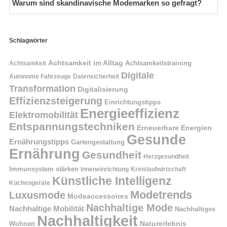
Warum sind skandinavische Modemarken so gefragt?
Schlagwörter
Achtsamkeit im Alltag
Achtsamkeitstraining
Achtsamkeit
Digitale
Autonome Fahrzeuge
Datensicherheit
Transformation
Digitalisierung
Effizienzsteigerung
Einrichtungstipps
Energieeffizienz
Elektromobilität
Entspannungstechniken
Erneuerbare Energien
Gesunde
Ernährungstipps
Gartengestaltung
Ernährung
Gesundheit
Herzgesundheit
Immunsystem stärken
Kreislaufwirtschaft
Inneneinrichtung
Künstliche Intelligenz
Küchengeräte
Modetrends
Luxusmode
Modeaccessoires
Nachhaltige Mode
Nachhaltige Mobilität
Nachhaltiges
Nachhaltigkeit
Naturerlebnis
Wohnen